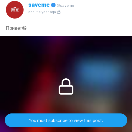
saveme
@saveme
about a year ago
Привет😀
You must subscribe to view this post.