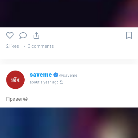
2 likes
0 comments
saveme
@saveme
about a year ago
Привет😀