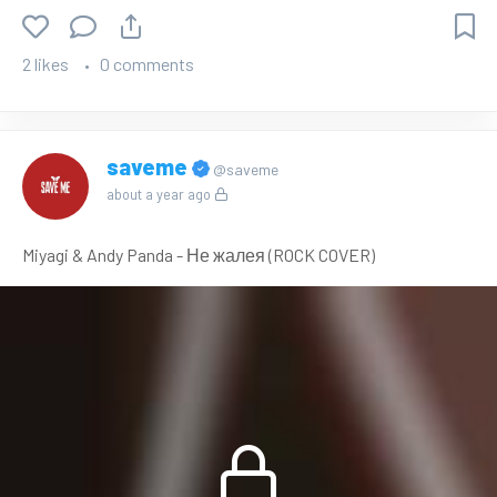
2 likes
0 comments
saveme
@saveme
about a year ago
Miyagi & Andy Panda - Не жалея (ROCK COVER)