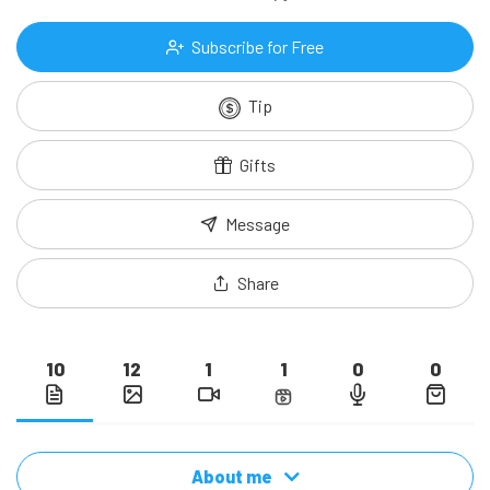
Subscribe for Free
Tip
Gifts
Message
Share
10
12
1
1
0
0
About me