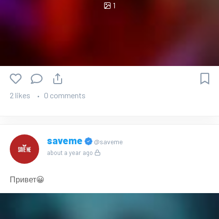
1
2 likes
0 comments
saveme
@saveme
about a year ago
Привет😀