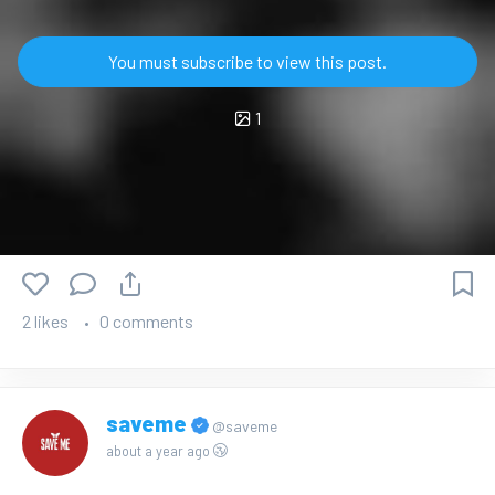
You must subscribe to view this post.
1
2 likes
0 comments
saveme
@saveme
about a year ago