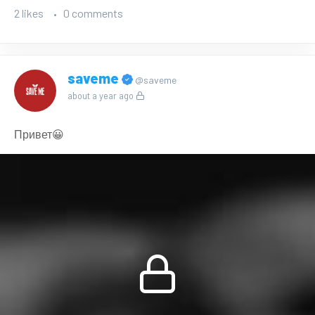
2 likes
0 comments
saveme
@saveme
about a year ago
Привет😀