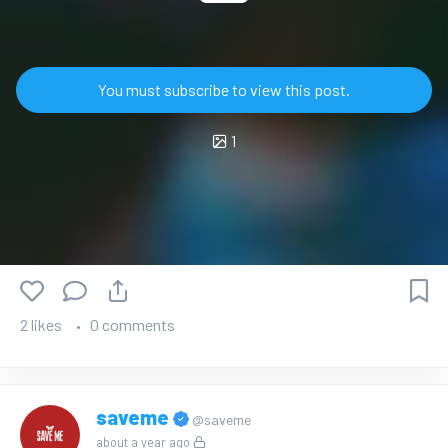
You must subscribe to view this post.
1
2 likes
0 comments
saveme
@saveme
about a year ago