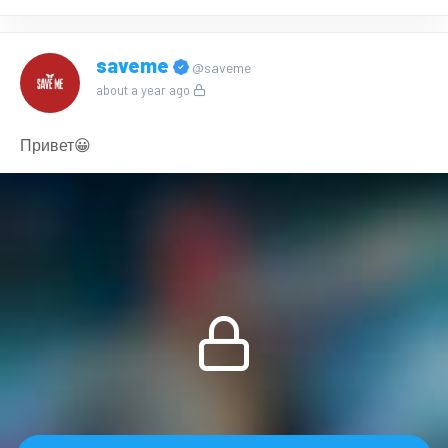
saveme
@saveme
about a year ago
Привет😀