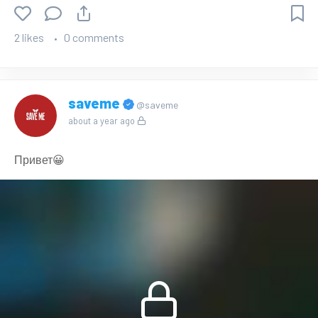
2 likes
0 comments
saveme
@saveme
about a year ago
Привет😀